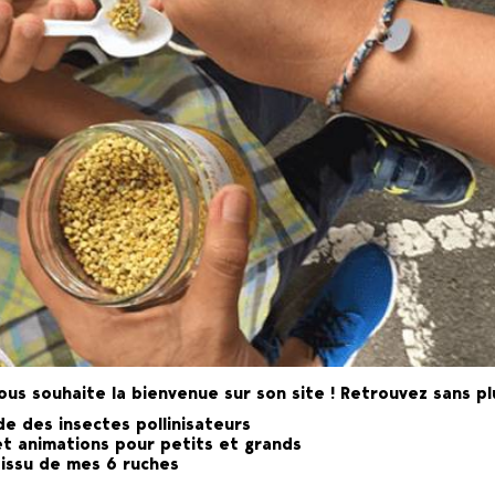
ous souhaite la bienvenue sur son site ! Retrouvez sans pl
nde des
insectes pollinisateurs
et
animations
pour petits et grands
issu de mes 6 ruches