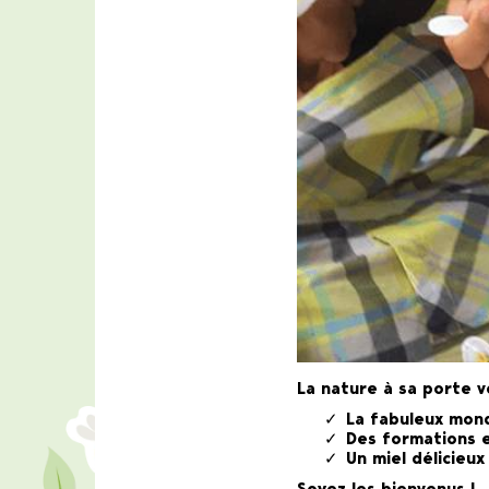
La nature à sa porte v
La fabuleux mo
Des
formations
Un
miel délicieux