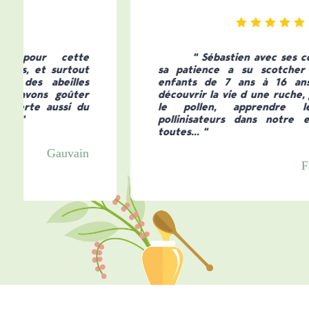
" Sébastien avec ses compétences et
sa patience a su scotcher nos 6 petits
enfants de 7 ans à 16 ans... ils ont pu
découvrir la vie d une ruche, goûter le miel,
le pollen, apprendre le rôle des
pollinisateurs dans notre environnement,
toutes... "
Famille Buisson